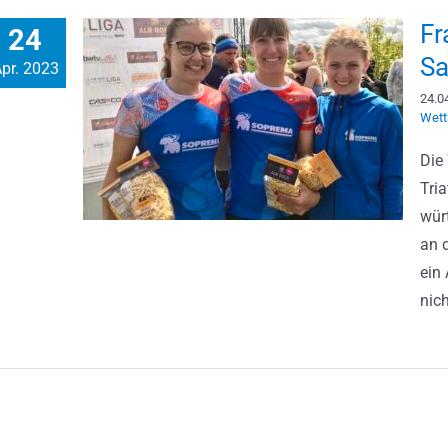
Fr
24
Sa
pr. 2023
24.0
Wett
Die
Tri
würt
an 
ein
nicht