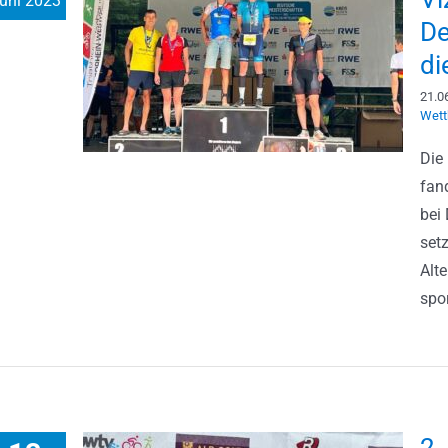
uni 2023
De
di
21.0
Wett
Die
fan
bei
set
Alt
spor