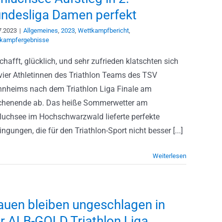
ndesliga Damen perfekt
7.2023
|
Allgemeines
,
2023
,
Wettkampfbericht
,
kampfergebnisse
hafft, glücklich, und sehr zufrieden klatschten sich
 vier Athletinnen des Triathlon Teams des TSV
nheims nach dem Triathlon Liga Finale am
henende ab. Das heiße Sommerwetter am
luchsee im Hochschwarzwald lieferte perfekte
ngungen, die für den Triathlon-Sport nicht besser [...]
Weiterlesen
auen bleiben ungeschlagen in
r ALB-GOLD Triathlon Liga,