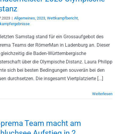
stanz
7.2023
|
Allgemeines
,
2023
,
Wettkampfbericht
,
kampfergebnisse
letzten Samstag stand für ein Grossaufgebot des
rema Teams der RömerMan in Ladenburg an. Dieser
 gleichzeitig die Baden-Württembergische
sterschaft über die Olympische Distanz. Laura Philipp
nte sich bei besten Bedingungen souverän bei den
en durchsetzen. Die insgesamt Viertplatzierte [...]
Weiterlesen
oprema Team macht am
hluchsee Aufstieg in 2.