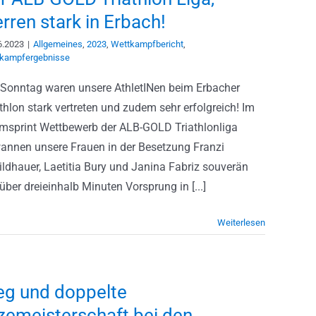
rren stark in Erbach!
6.2023
|
Allgemeines
,
2023
,
Wettkampfbericht
,
kampfergebnisse
Sonntag waren unsere AthletINen beim Erbacher
thlon stark vertreten und zudem sehr erfolgreich! Im
msprint Wettbewerb der ALB-GOLD Triathlonliga
annen unsere Frauen in der Besetzung Franzi
ildhauer, Laetitia Bury und Janina Fabriz souverän
über dreieinhalb Minuten Vorsprung in [...]
Weiterlesen
eg und doppelte
zemeisterschaft bei den