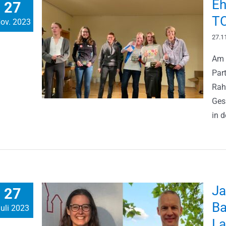
Eh
27
TC
ov. 2023
27.1
Am 
Par
Rah
Ges
in d
Ja
27
Ba
uli 2023
La