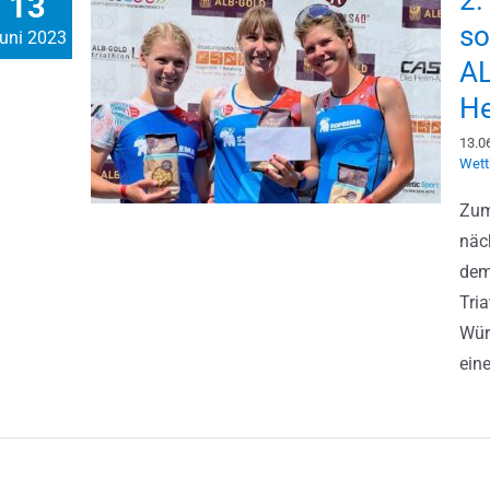
2.
13
so
uni 2023
AL
He
13.0
Wett
Zum
näc
dem
Tri
Wür
eine