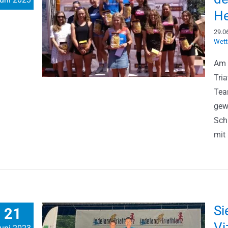
He
29.0
Wett
Am 
Tria
Tea
gew
Sch
mit 
Si
21
Vi