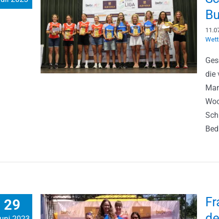
Bu
11.0
Wett
Gesc
die
Man
Woc
Sch
Bedi
Fr
29
de
uni 2023