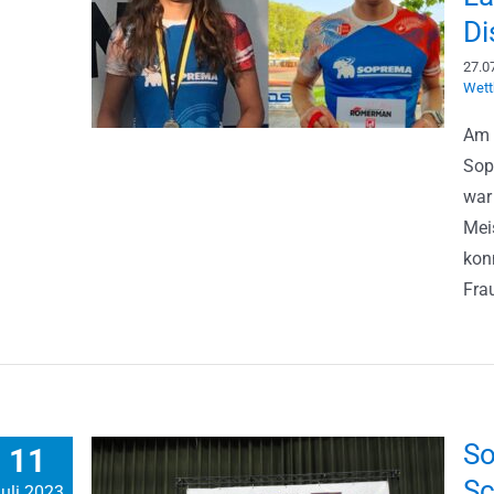
Di
27.0
Wett
Am 
Sop
war
Mei
kon
Frau
S
11
Sc
uli 2023